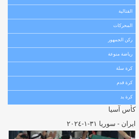
القتالية
المحركات
ركن الجمهور
رياضة منوعة
كرة سلة
كرة قدم
كرة يد
كأس آسيا
ايران - سوريا ٣١-١-٢٠٢٤