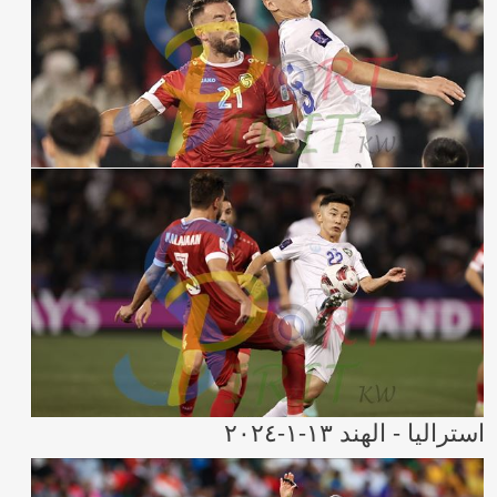
استراليا - الهند ١٣-١-٢٠٢٤