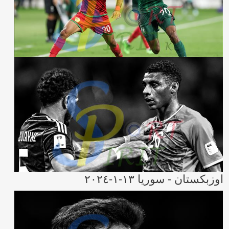
اوزبكستان - سوريا ١٣-١-٢٠٢٤