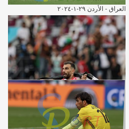
العراق - الأردن ٢٩-١-٢٠٢٤