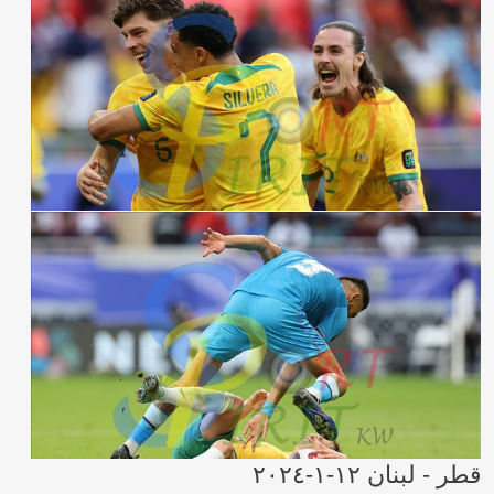
قطر - لبنان ١٢-١-٢٠٢٤