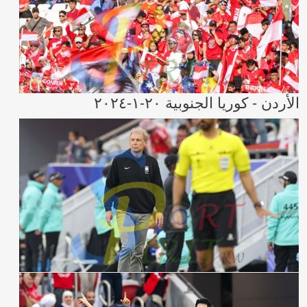
الأردن - كوريا الجنوبية ٢٠-١-٢٠٢٤