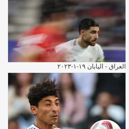
العراق - اليابان ١٩-١-٢٠٢٣