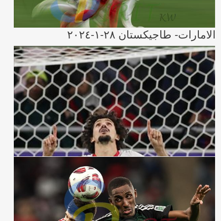
الامارات- طاجيكستان ٢٨-١-٢٠٢٤