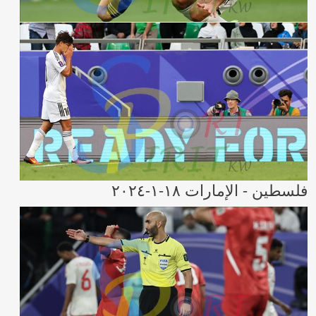
فلسطين - الإمارات ١٨-١-٢٠٢٤