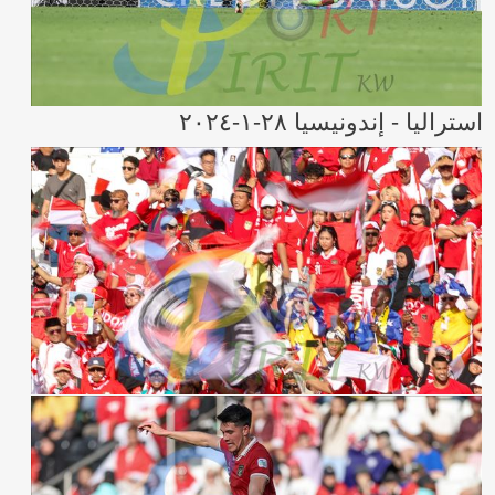
استراليا - إندونيسيا ٢٨-١-٢٠٢٤