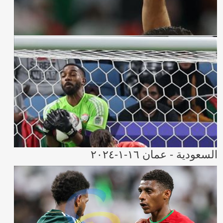
السعودية - عمان ١٦-١-٢٠٢٤