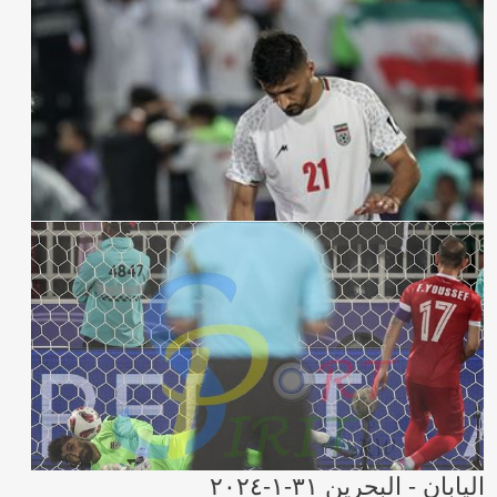
اليابان - البحرين ٣١-١-٢٠٢٤