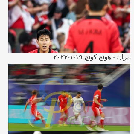
ايران - هونج كونج ١٩-١-٢٠٢٣