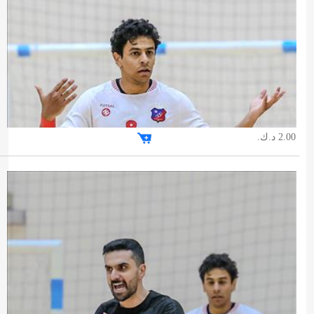
2.00 د.ك.