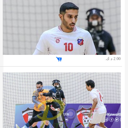
2.00 د.ك.