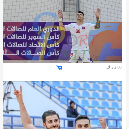
2.00 د.ك.