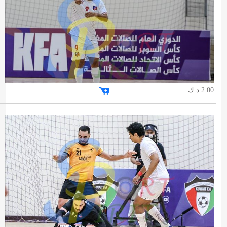
2.00 د.ك.