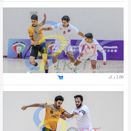
2.00 د.ك.