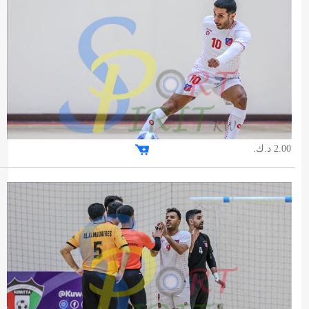
2.00 د.ك.