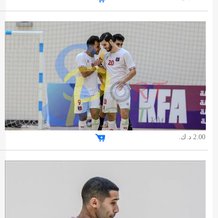
2.00 د.ك.