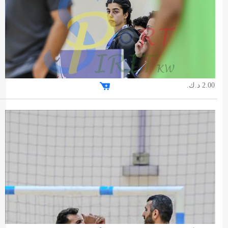
2.00 د.ك.