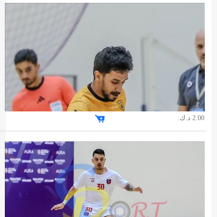
2.00 د.ك.