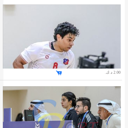
2.00 د.ك.