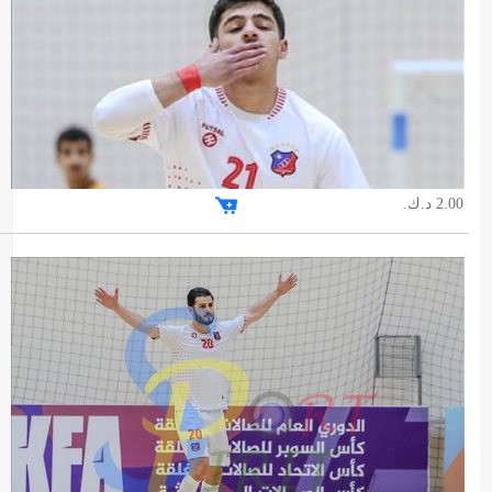
2.00 د.ك.