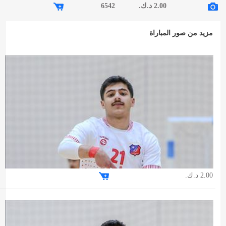
2.00 د.ك.
6542
مزيد من صور المباراة
2.00 د.ك.