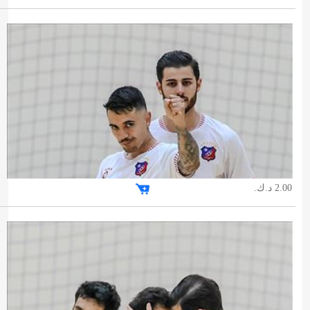
2.00 د.ك.