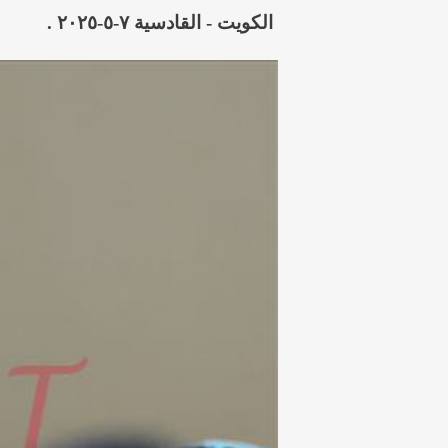
الكويت - القادسية ٧-٥-٢٠٢٥ .