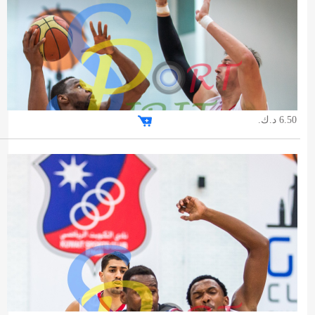
6.50 د.ك.