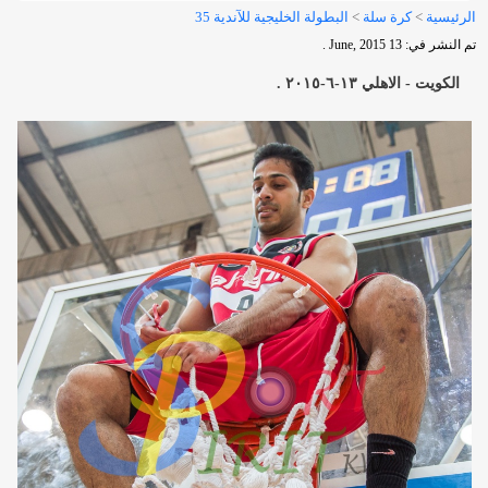
الرئيسية
>
كرة سلة
>
البطولة الخليجية للآندية 35
تم النشر في: 13 June, 2015 .
الكويت - الاهلي ١٣-٦-٢٠١٥ .