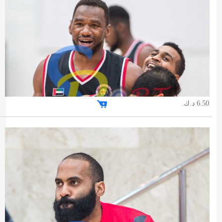
6.50 د.ك.