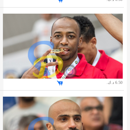
6.50 د.ك.