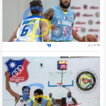
6.50 د.ك.