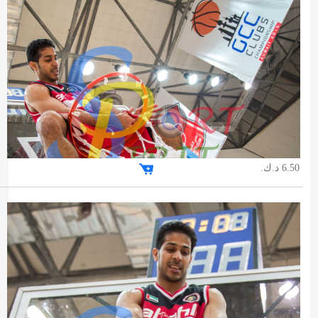
6.50 د.ك.