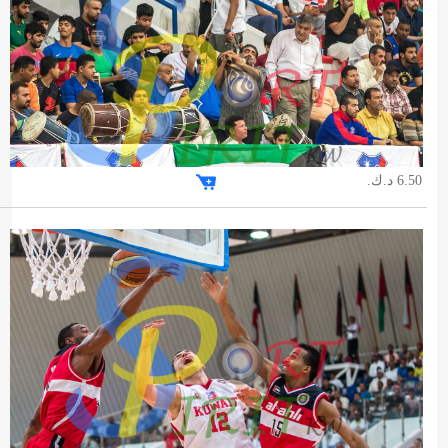
6.50 د.ك.