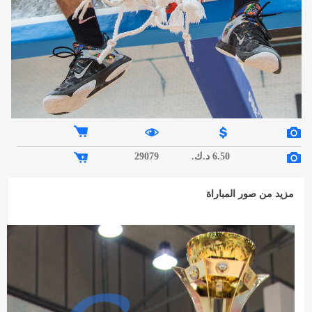
6.50 د.ك.
29079
مزيد من صور المباراة