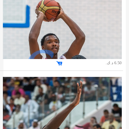
6.50 د.ك.