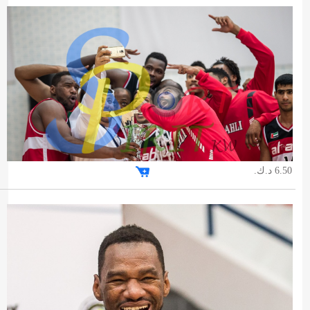
6.50 د.ك.