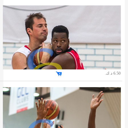
6.50 د.ك.