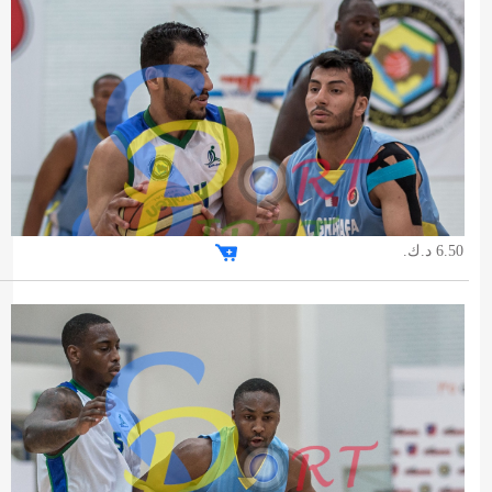
6.50 د.ك.