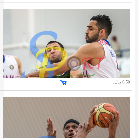
6.50 د.ك.