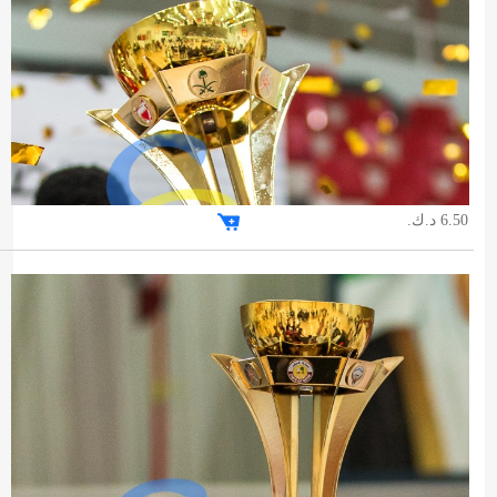
6.50 د.ك.